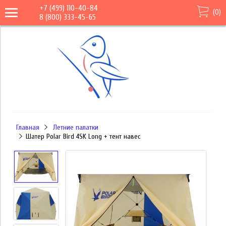
+7 (499) 110-40-84
(
0
)
8 (800) 333-45-65
Главная
Летние палатки
Шатер Polar Bird 4SK Long + тент навес