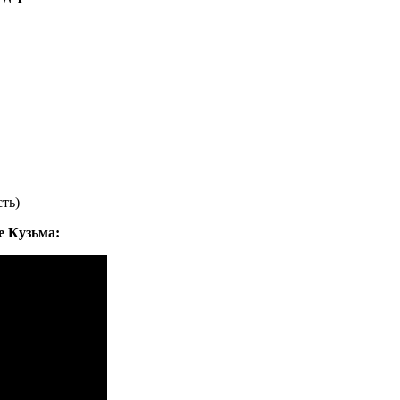
ть)
е Кузьма: