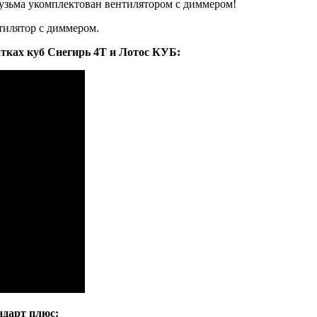
узьма укомплектован вентилятором с
диммером
!
тилятор с диммером.
тках куб Снегирь 4Т и Лотос КУБ:
дарт плюс: